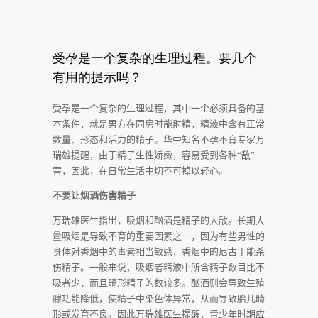
受孕是一个复杂的生理过程。要几个
有用的提示吗？
受孕是一个复杂的生理过程，其中一个必须具备的基
本条件，就是男方在同房时能射精，精液中含有正常
数量、形态和活力的精子。华中知名不孕不育专家万
瑞雄提醒，由于精子生性娇嫩，容易受到各种“敌”
害，因此，在日常生活中切不可掉以轻心。
不要让烟酒伤害精子
万瑞雄医生指出，吸烟和酗酒是精子的大敌。长期大
量吸烟是导致不育的重要因素之一，因为有些男性的
身体对香烟中的毒素相当敏感，香烟中的尼古丁能杀
伤精子。一般来说，吸烟者精液中所含精子数目比不
吸者少，而且畸形精子的数较多。酗酒则会导致生殖
腺功能降低，使精子中染色体异常，从而导致胎儿畸
形或发育不良。因此万瑞雄医生提醒，青少年时期应