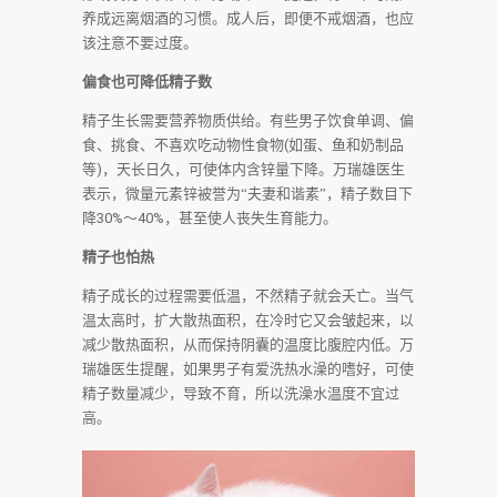
养成远离烟酒的习惯。成人后，即便不戒烟酒，也应
该注意不要过度。
偏食也可降低精子数
精子生长需要营养物质供给。有些男子饮食单调、偏
食、挑食、不喜欢吃动物性食物
(
如蛋、鱼和奶制品
等
)
，天长日久，可使体内含锌量下降。万瑞雄医生
表示，微量元素锌被誉为“夫妻和谐素”，精子数目下
降
30%
～
40%
，甚至使人丧失生育能力。
精子也怕热
精子成长的过程需要低温，不然精子就会夭亡。当气
温太高时，扩大散热面积，在冷时它又会皱起来，以
减少散热面积，从而保持阴囊的温度比腹腔内低。万
瑞雄医生提醒，如果男子有爱洗热水澡的嗜好，可使
精子数量减少，导致不育，所以洗澡水温度不宜过
高。