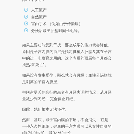
人工流产
自然流产
宫内手术 （例如由于传染病）
分娩后取出胎盘时间延迟等。
如果主要功能受到干扰，那么成孕的能力就会降低。
原因是子宫内膜的顶层是指定供植入胚胎及其在子宫
中的进一步发育之用的。这个内膜的顶层每个月都会
成熟和“死亡”。
如果没有发生受孕，那么就会有月经：血性分泌物就
是剥离的子宫内膜层。
害阿谢曼氏综合征的患者有月经失调的情况：从月经
量减少到闭经 – 完全停止月经。
因此，她们根本无法怀孕。
然而，基底，即子宫内膜的下层，不会消失 – 它是
一种永久性组织，健康的子宫内膜可以从女性自身的
组织中“种植”，即“体外”生长。