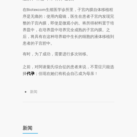
在Вiotexcom生殖医学诊所里，子宫内膜自体移植程
序是无痛的：使用内窥镜，医生在患者子宫内发现完
整的子宫内膜，即使是微观小的。将所得材料置于培
养皿中，在培养皿中培养完全成熟的子宫内膜。之
后，将具有在这种培养箱中生长的细胞的液体移植到
患者的子宫腔中。
有时，为了成功，需要进行多次转移。
之前，对阿谢曼氏综合征的患者来说，不育症只能选
择
代孕
；但现在她们有机会自己成为母亲！
新闻
新闻