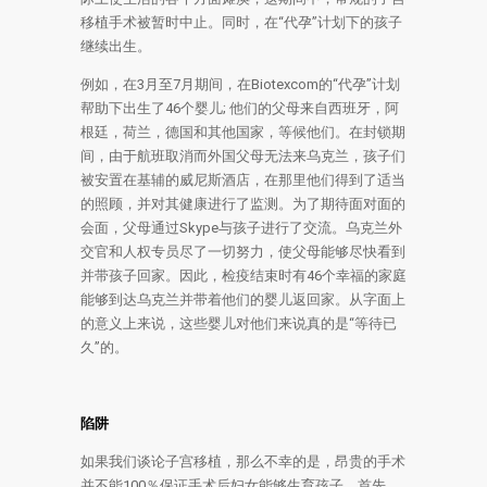
移植手术被暂时中止。同时，在“代孕”计划下的孩子
继续出生。
例如，在3月至7月期间，在Biotexcom的“代孕”计划
帮助下出生了46个婴儿; 他们的父母来自西班牙，阿
根廷，荷兰，德国和其他国家，等候他们。在封锁期
间，由于航班取消而外国父母无法来乌克兰，孩子们
被安置在基辅的威尼斯酒店，在那里他们得到了适当
的照顾，并对其健康进行了监测。为了期待面对面的
会面，父母通过Skype与孩子进行了交流。乌克兰外
交官和人权专员尽了一切努力，使父母能够尽快看到
并带孩子回家。因此，检疫结束时有46个幸福的家庭
能够到达乌克兰并带着他们的婴儿返回家。从字面上
的意义上来说，这些婴儿对他们来说真的是“等待已
久”的。
陷阱
如果我们谈论子宫移植，那么不幸的是，昂贵的手术
并不能100％保证手术后妇女能够生育孩子。首先，