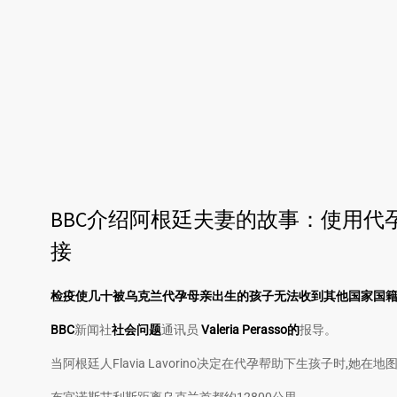
BBC介绍阿根廷夫妻的故事：使用
接
检疫使几十被乌克兰代孕母亲出生的孩子无法收到其他国家国
ВВС
新闻社
社会问题
通讯员
Valeria
Perasso
的
报导。
当阿根廷人Flavia Lavorino决定在代孕帮助下生孩子时,她