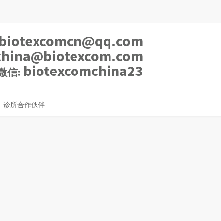
biotexcomcn@qq.com
china@biotexcom.com
biotexcomchina23
微信:
诊所合作伙伴