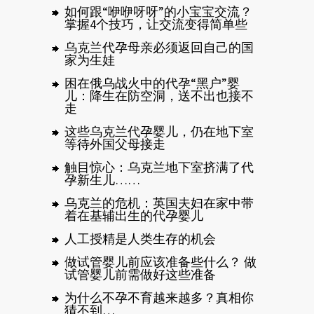
如何跟“咿咿呀呀”的小宝宝交流？
掌握4个技巧，让交流变得简单些
乌克兰代孕母亲必须返回自己的国
家为生娃
困在俄乌战火中的代孕“黑户”婴
儿：降生在防空洞，送不出也接不
走
这些乌克兰代孕婴儿，仍在地下室
等待外国父母接走
触目惊心：乌克兰地下室挤满了代
孕新生儿……
乌克兰的危机：英国夫妇在家中带
着在基辅出生的代孕婴儿
人工授精是人类生存的机会
做试管婴儿前应该准备些什么？ 做
试管婴儿前需做好这些准备
为什么不孕不育越来越多？真相你
猜不到…