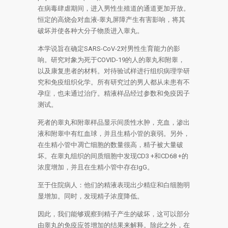
在病毒肆虐期间，进入男性生殖道的通道更加开放。
恒定的高烧会对血液-睾丸屏障产生有害影响，将其
破坏并使各种大分子物质进入睾丸。
本学说旨在确定SARS-CoV-2对男性生育能力的影
响。研究对象为死于COVID-19的人的睾丸和附睾，
以及康复患者的材料。对待验试样进行组织病理学研
究和免疫组织化学。所有研究过的男人都从未患有不
孕症，也未通过治疗。精液样品经过参数和免疫因子
测试。
死者的睾丸和附睾样品显示间质性水肿，充血，渗出
液和附睾中有红血球，并且生精小管的衰弱。另外，
在生精小管中凋亡细胞的数量很高，精子被大量破
坏。在睾丸组织的间质细胞中发现CD3 +和CD68 +的
浓度增加，并且在生精小管中存在IgG。
至于住院病人：他们的精液表现出少精症和白细胞明
显增加。同时，发现精子浓度降低。
因此，我们能够观察到精子产生的破坏，这可以部分
由睾丸的免疫应答增加的结果来解释。除此之外，在