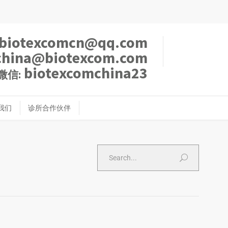
biotexcomcn@qq.com
china@biotexcom.com
biotexcomchina23
微信:
我们
诊所合作伙伴