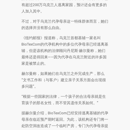
有超过200万乌克兰人逃离家园，预计还会有更多的
人加入其中。
不过，对于乌克兰代孕母亲这一特殊群体而言，她们
的选择并没有那么自由。
《纽约邮报》报道称，乌克兰首都基辅一家名叫
BioTexCom的代孕机构中的多位代孕母亲已经逃离基
辅，但是该机构的法律顾问丹尼斯·赫尔曼称，她们
最终还是得回来——因为代孕在乌克兰附近的许多国
家是被禁止的。
赫尔曼称，如果她们在乌克兰之外完成生产，那么
“文书工作和（与客户）建立亲子关系方面会出现很
多问题”。
“根据一些国家的法律，一个孩子的合法母亲就是生
育孩子的那名女性，而不管其遗传关系如何。”
据赫尔曼介绍，BioTexCom已经安排逃离基辅的代孕
母亲在临近预产期时返回。为此，该机构还专门将一
处防空洞改造成了一个临时产房，专门为代孕母亲提