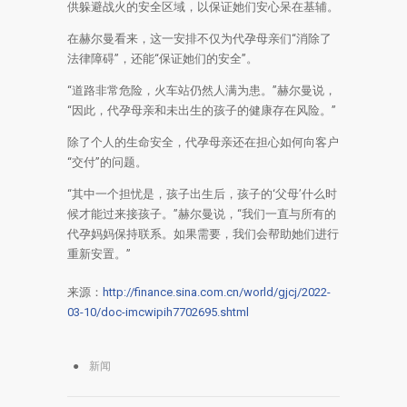
供躲避战火的安全区域，以保证她们安心呆在基辅。
在赫尔曼看来，这一安排不仅为代孕母亲们“消除了
法律障碍”，还能“保证她们的安全”。
“道路非常危险，火车站仍然人满为患。”赫尔曼说，
“因此，代孕母亲和未出生的孩子的健康存在风险。”
除了个人的生命安全，代孕母亲还在担心如何向客户
“交付”的问题。
“其中一个担忧是，孩子出生后，孩子的‘父母’什么时
候才能过来接孩子。”赫尔曼说，“我们一直与所有的
代孕妈妈保持联系。如果需要，我们会帮助她们进行
重新安置。”
来源：
http://finance.sina.com.cn/world/gjcj/2022-
03-10/doc-imcwipih7702695.shtml
新闻