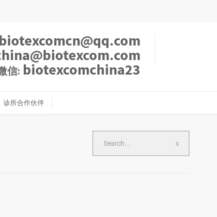
biotexcomcn@qq.com
china@biotexcom.com
biotexcomchina23
微信:
诊所合作伙伴