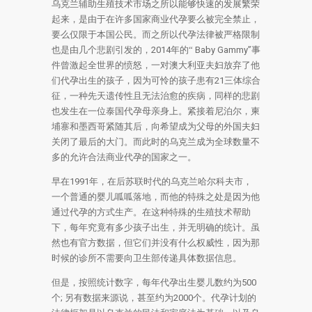
乌克兰辅助生殖技术市场之所以能够快速的发展繁荣
起来，是由于在许多国家商业代孕要么被完全禁止，
要么仅限于本国公民。而之所以代孕法律被严格限制
也是由几个悲剧引发的，
2014
年的“
Baby Gammy”
事
件曾激起全世界的愤怒，一对澳大利亚夫妇放弃了他
们代孕出生的孩子，因为可怜的孩子患有
21
三体综合
征，一种先天遗传性且无法治愈的疾病，同样的悲剧
也发生在一位泰国代孕母亲身上。紧接着尼泊尔，柬
埔寨和墨西哥紧随其后，向希望成为父母的外国夫妇
关闭了最后的大门。而此时的乌克兰成为全球数量不
多的允许合法商业代孕的国家之一。
早在
1991
年，在后苏联时代的乌克兰哈尔科夫市，
一个普通的婴儿呱呱落地，而他的特殊之处是因为他
通过代孕的方式生产。在这种特殊的生殖技术帮助
下，每年究竟有多少孩子出生，并无明确的统计。虽
然也有官方数据，但它们并没有什么权威性，因为那
时候的诊所不需要向卫生部传递具体数据信息。
但是，按照统计数字，每年代孕出生婴儿数约为
500
个
;
另有数据来源说，甚至约为
2000
个。
代孕计划的