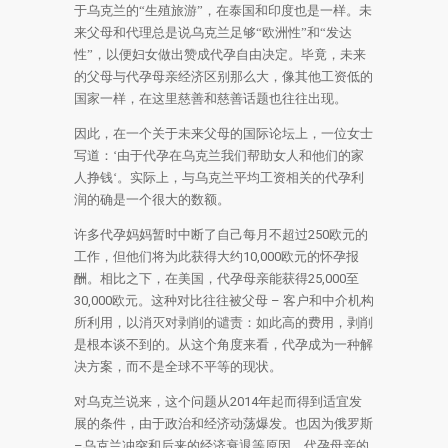
于乌克兰的“生殖旅游”，在泰国和印度也是一样。
未
来父母和代理总是说乌克兰
足够“欧洲性”和“发达
性”，以便妇女做出赞成代孕自由决定。
毕竟，未来
的父母与代孕母亲经济区别那么大，像其他工资低的
国家一样，在这里慈善和慈善话题也往往出现。
因此，在一个关于未来父母的国际论坛上，一位女士
写道：‘由于代孕在乌克兰我们帮助女人和他们的家
人挣钱‘。实际上，与乌克兰平均工资相关的代孕利
润的确是一个很大的数额。
许多代孕妈妈暂时中断了自己每月不超过
250
欧元的
工作，但他们将为此获得大约
10,000
欧元的怀孕报
酬。相比之下，在美国，代孕母亲能获得
25,000
至
30,000
欧元。这种对比往往被父母
–
客户和中介机构
所利用，以消灭对剥削的谴责：如此高的费用，剥削
是根本谈不到的。从这个角度来看，代孕成为一种解
决方案，而不是全球不平等的现状。
对乌克兰说来，这个问题从
2014
年起而得到
适宜发
展的条件，由于政治和经济动荡爆发。也因为
俄罗斯
–
乌克兰
冲突和后来的经济衰退等原因，代孕母亲的