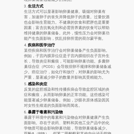
生活方式
生活方式可以显著影响卵巢健康。吸烟对卵巢有
害，加速卵子的丧失并降低卵子的质量。过量饮酒
也会影响生育能力。不健康的饮食和肥胖也是重要
因素；富含抗氧化剂和必需营养素的饮食可以帮助
维持健康的卵巢储备。此外，慢性压力会对卵巢功
能产生负面影响，扰乱排卵所需的荷尔蒙平衡。
疾病和医学治疗
某些疾病和医学治疗会对卵巢储备产生负面影响。
例如，子宫内膜异位症是子宫内膜组织在子宫外生
长，导致炎症和瘢痕，可能影响卵巢功能。多囊卵
巢综合症（PCOS）会导致排卵不规律和卵巢储备减
少。癌症治疗，如化疗和放疗，对卵巢的影响尤为
严重，显著减少卵子的数量并影响其受精能力。
感染和炎症
反复的盆腔感染和性传播疾病会导致盆腔区域的炎
症和瘢痕，从而影响卵巢的正常功能。这些感染可
能显著减少卵巢储备。例如，沙眼衣原体感染因其
对女性生殖道的负面影响而闻名。
暴露于毒素和污染物
暴露于环境中的毒素和污染物会对卵巢健康产生负
面影响。存在于农药、塑料和其他工业产品中的化
学物质可能会影响卵巢功能，导致卵巢储备减少。
双酚A（BPA）、邻苯二甲酸酯和其他内分泌干扰物