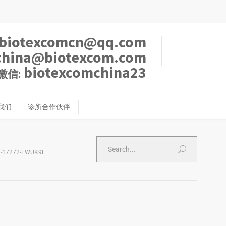
biotexcomcn@qq.com
china@biotexcom.com
biotexcomchina23
微信:
我们
诊所合作伙伴
-17272-FWUK9L