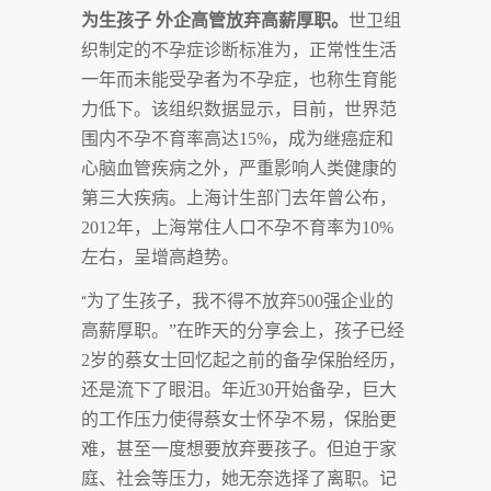
为生孩子 外企高管放弃高薪厚职。
世卫组
织制定的不孕症诊断标准为，正常性生活
一年而未能受孕者为不孕症，也称生育能
力低下。该组织数据显示，目前，世界范
围内不孕不育率高达
15%
，成为继癌症和
心脑血管疾病之外，严重影响人类健康的
第三大疾病。上海计生部门去年曾公布，
2012
年，上海常住人口不孕不育率为
10%
左右，呈增高趋势。
为了生孩子，我不得不放弃
500
强企业的
“
高薪厚职。”在昨天的分享会上，孩子已经
2
岁的蔡女士回忆起之前的备孕保胎经历，
还是流下了眼泪。年近
30
开始备孕，巨大
的工作压力使得蔡女士怀孕不易，保胎更
难，甚至一度想要放弃要孩子。但迫于家
庭、社会等压力，她无奈选择了离职。记