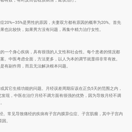
人都有效，有时反而会耽误病情，延误治疗。
20%~35%是男性的原因，夫妻双方都有原因的概率为20%。首先
结果也比较快，如果男方没有问题，再集中精力治疗女性。
理的一个身心疾病，具有很强的人文性和社会性。每个患者的情况都
方案。中医考虑全面，方法更多，以人为本的调节就显得非常有效。
但是有副作用，而且无法解决根本问题。
或其它生殖功能的问题。月经误差周期应该在正负5天的范围之内，
研究发现，中医在治疗月经不调方面有很强的优势，因为导致月经不调
面。
痛经。常见导致痛经的疾病有子宫内膜异位症、子宫肌瘤，其中子宫内
原因。