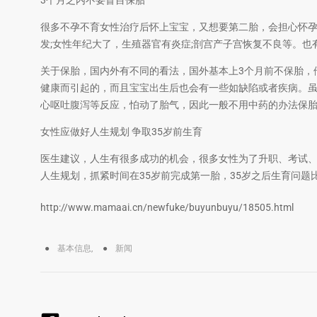
3个月之内不要盲目保胎
很多不孕不育女性治疗后怀上宝宝，又想要第二胎，会担心怀
发;女性年纪大了，生殖器官有炎症;剖宫产子宫恢复不良等。
关于保胎，国内外有不同的看法，国外基本上3个月前不保胎，
健康而引起的，而且宝宝出生后也会有一些如缺陷或者疾病。
心呕吐腹泻等反应，怕动了胎气，因此一般不用中药的办法保
女性应做好人生规划 争取35岁前生育
医生建议，人生有很多成功的机会，很多女性为了升职、考试
人生规划，抓紧时间在35岁前完成第一胎，35岁之后生育问题
http://www.mamaai.cn/newfuke/buyunbuyu/18505.html
基本信息
,
新闻