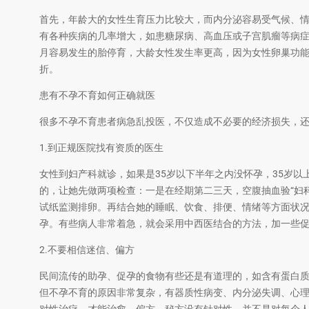
首先，年龄大的女性生育压力比较大，而内分泌容易受气候、
有各种疾病的几率增大，如患糖尿病、高血压或子宫肌瘤等病症
月容易发生的胎停育，大龄女性发生率更高，因为女性卵巢功能
折。
患有不孕不育如何正确就医
很多不孕不育患者病急乱投医，不仅造成不必要的经济损失，还
1.到正规医院找有资质的医生
女性到妇产科就诊，如果是35岁以下半年之内没怀孕，35岁以
的，让她先做两项检查：一是在经期第二三天，空腹抽血验“妇科
试纸监测排卵。再结合她的睡眠、饮食、排便、情绪等方面状
孕。有些病人非常着急，就会采用中西医结合的方法，加一些
2.不要相信迷信、偏方
民间流传的助孕、促孕的食物有些还是有道理的，如含有蛋白
但不孕不育的原因非常复杂，有器质性病变、内分泌失调、心