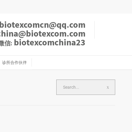
biotexcomcn@qq.com
china@biotexcom.com
biotexcomchina23
微信:
诊所合作伙伴