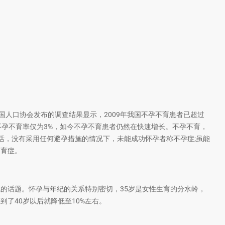
中国人口协会发布的调查结果显示，2009年我国不孕不育患者已超过
群中不孕不育率仅为3%，如今不孕不育患者仍然在快速增长。不孕不育，
活，没有采用任何避孕措施的情况下，未能成功怀孕者称不孕症;虽能
不育症。
的话题。怀孕与年纪的关系特别密切，35岁是女性生育的分水岭，
到了40岁以后就降低至10%左右。