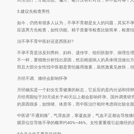
对性治疗，才能治愈。偏方、秘方没有针对性，并不是对每个
3.建议先检查男性
如今，仍然有很多人认为，不孕不育都是女人的问题，其实不孕症
应该男方先检查，如性功能、精子质量等检查比较简单，检查
治不孕不育中医好还是西医好?
不孕不育是涉及到男科、妇科、遗传学、组织胚胎学、病理生
不一样，要细致分析找出原因，然后根据病人的具体情况做出
而且大部分女性找中医都是害怕服用激素，虽然激素见效快，
月经不调、痛经会影响怀孕
月经确实是一个妇女生育健康的标志，它反应的是内分泌和排卵
月经周期短于20天或长于40天以上都会影响怀孕。国外调查
的原因很多，如情绪、体质等，而中医治疗相对考虑得比较全
中医讲“不通则痛”，气滞血淤，寒凝血淤，气血不足都会导致
膜异位症导致不孕的概率约40%~46%。女性要重视引起痛经的