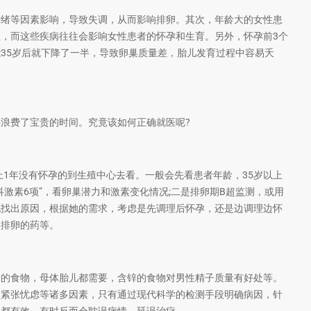
情绪等因素影响，导致失调，从而影响排卵。其次，年龄大的女性患
，而这些疾病往往会影响女性患者的怀孕和生育。另外，怀孕前3个
35岁后就下降了一半，导致卵巢质量差，胎儿发育过程中容易夭
浪费了宝贵的时间。究竟该如何正确就医呢?
上1年没有怀孕的到生殖中心去看。一般会先看患者年龄，35岁以上
激素6项”，看卵巢潜力和激素变化情况;二是排卵期B超监测，或用
况找出原因，根据她的需求，考虑是先调理后怀孕，还是边调理边怀
促排卵的药等。
质的食物，母体胎儿都需要，含锌的食物对男性精子质量有好处等。
理紧张忧虑等诸多因素，只有通过现代科学的检测手段明确病因，针