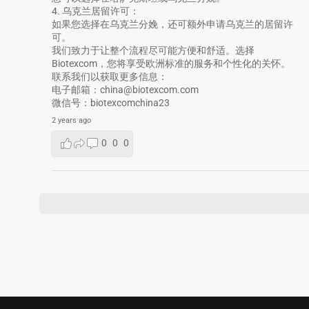
4. 乌克兰居留许可：
如果您选择在乌克兰分娩，还可额外申请乌克兰的居留许
可。
我们致力于让整个流程尽可能方便和舒适。选择
Biotexcom，您将享受欧洲标准的服务和个性化的关怀。
联系我们以获取更多信息：
电子邮箱：china@biotexcom.com
微信号：biotexcomchina23
2 years ago
0
0
0