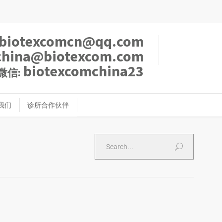
biotexcomcn@qq.com
china@biotexcom.com
biotexcomchina23
微信:
我们
诊所合作伙伴