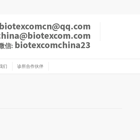
biotexcomcn@qq.com
china@biotexcom.com
biotexcomchina23
微信:
我们
诊所合作伙伴