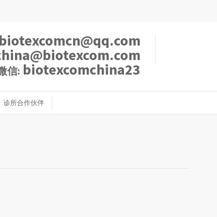
biotexcomcn@qq.com
china@biotexcom.com
biotexcomchina23
微信:
诊所合作伙伴