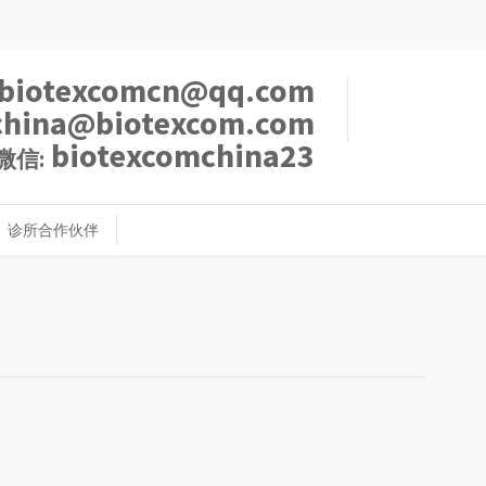
biotexcomcn@qq.com
china@biotexcom.com
biotexcomchina23
微信:
诊所合作伙伴