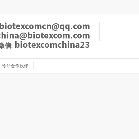
biotexcomcn@qq.com
china@biotexcom.com
biotexcomchina23
微信:
诊所合作伙伴