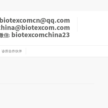
biotexcomcn@qq.com
china@biotexcom.com
biotexcomchina23
微信:
诊所合作伙伴