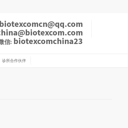
biotexcomcn@qq.com
china@biotexcom.com
biotexcomchina23
微信:
诊所合作伙伴