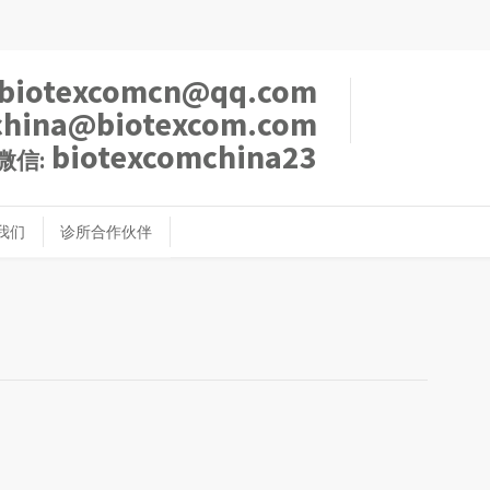
biotexcomcn@qq.com
china@biotexcom.com
biotexcomchina23
微信:
我们
诊所合作伙伴