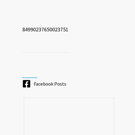
84990237650023751
Facebook Posts