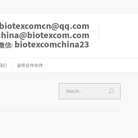
biotexcomcn@qq.com
china@biotexcom.com
biotexcomchina23
微信:
我们
诊所合作伙伴