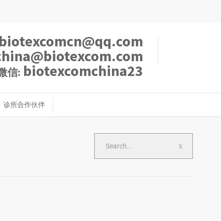
biotexcomcn@qq.com
china@biotexcom.com
biotexcomchina23
微信:
诊所合作伙伴