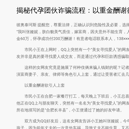
揭秘代孕团伙诈骗流程：以重金酬谢
彼奥泰珂斯 提醒您，尊重法律，正确认识到危险性及必要，选
“我叫张娅妮，肤白貌美气质佳，嫁富商，因夫意外不能生育，
金60万，怀孕成功付200万酬谢！有意者电话联系本人，138××××
市民小王在上网时，QQ上突然有一个“美女寻找爱人”的网
友并非是真的要寻找爱人或交友，而是通过代孕和巨款诱惑骗
这样的女网友究竟是施展了何种伎俩来骗人钱财的呢？记者通
演富商妻子、亲友、律师等角色引人上套，通过让受害者汇去
以重金酬谢欲引人上套
市民小王在合肥一家餐厅打工，每天晚上下班后，小王总喜欢
他正在QQ上与朋友聊天，突然有一名名为“美女寻找爱人”的
所在地填写的是“合肥长丰县”，小王便通过了她的好友申请。
双方成为QQ好友后，这名女网友告诉小王她叫张娅妮，今年
孩子，因为前年丈夫的一次意外车祸，导致丈夫不能生育，又