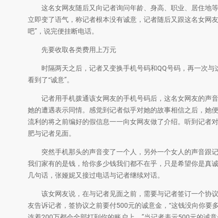
这名女网友随后又向记者询问年龄、身高、职业、居住地等
立即变了语气，称记者根本没有诚意，记者随后又跟这名女网友
吧”，说完便挂断电话。
先要收取各类费用上万元
时隔两天之后，记者又变换手机号码和QQ号码，再一次与这
看到了“诚意”。
记者用手机拨通该女网友的手机号码后，这名女网友的声音还是
她的遭遇表示同情。感觉到记者似乎对她的故事相信之后，她
流利的将之前编好的假信息一一向女网友做了介绍。听到记者
肥与记者见面。
突然手机那头的声音变了一个人，另外一个女人的声音跟记者
我们家有的是钱，给你多少钱我们都不在乎，只是希望你是真诚
几句话，张娅妮又接过电话与记者继续对话。
该女网友说，在与记者见面之前，需要与记者签订一个协议，
友告诉记者，签协议之前要付500元的诚意金，“这钱没向你要
连着200万都会全部打到你的账户上。”当记者表示500元的