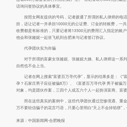
话询问签协议的具体事宜。
按照女网友提供的号码，记者拨通了所谓的私人律师的电话，
担，还让记者一并承担10000元的公证费、订金的转账费，一共
收费都是有标准的，只要记者将13500元的费用汇入指定的账
他会和张娅妮一起坐飞机到合肥来与记者签订协议。
代孕团伙实为诈骗
对于所谓的富豪女张娅妮、张娅妮大姨、私人律师这一系列的
自然也不会上当。
记者在网上搜索“富婆百万寻代孕”，显示的结果多是：《“富
孕？石家庄男子应征被骗8万》、《富婆百万寻代孕 男子被骗
对象，均是团伙作案，三四个人或五六个人一起扮演富商、富婆
而在这些真实的案例中，这些代孕团伙通过悲惨境遇、重金
万不要轻信骗子的花言巧语，只要心里明白“天上不会掉馅饼”
来源：中国新闻网-合肥晚报