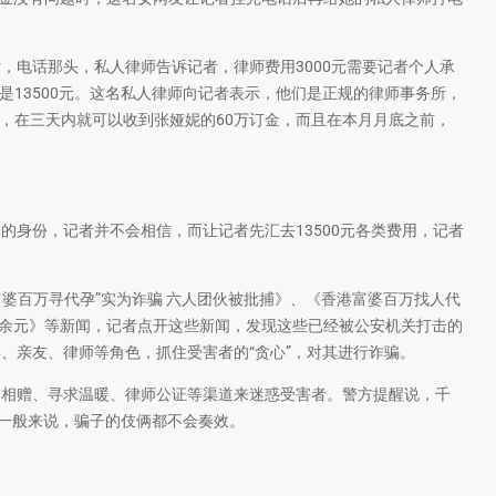
电话那头，私人律师告诉记者，律师费用3000元需要记者个人承
是13500元。这名私人律师向记者表示，他们是正规的律师事务所，
户，在三天内就可以收到张娅妮的60万订金，而且在本月月底之前，
身份，记者并不会相信，而让记者先汇去13500元各类费用，记者
婆百万寻代孕”实为诈骗 六人团伙被批捕》、《香港富婆百万找人代
万余元》等新闻，记者点开这些新闻，发现这些已经被公安机关打击的
、亲友、律师等角色，抓住受害者的“贪心”，对其进行诈骗。
相赠、寻求温暖、律师公证等渠道来迷惑受害者。警方提醒说，千
，一般来说，骗子的伎俩都不会奏效。