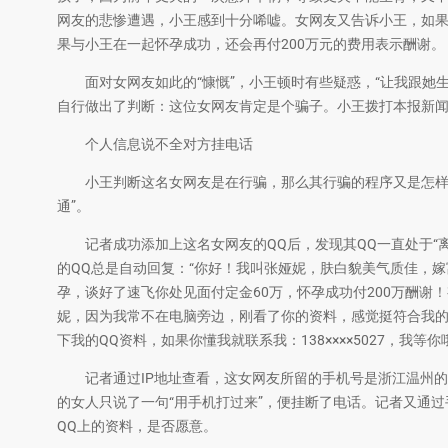
网友的悲惨遭遇，小王感到十分唏嘘。女网友又告诉小王，如果
果与小王在一起怀孕成功，还会再付200万元的费用表示酬谢。
面对女网友如此的“慷慨”，小王顿时有些疑惑，“让我跟她生
自行做出了判断：这位女网友肯定是个骗子。小王拨打本报新
个人信息说不全对方挂电话
小王判断这名女网友是在行骗，那么其行骗的程序又是怎样的
通”。
记者成功添加上这名女网友的QQ后，发现其QQ一直处于“离
的QQ总是自动回复：“你好！我叫张娅妮，肤白貌美气质佳，
孕，谈好了速飞你处见面付定金60万，怀孕成功付200万酬谢！有意
妮，因为我常不在电脑旁边，刚看了你的资料，感觉挺符合我
下我的QQ资料，如果你懂我就联系我：138××××5027，我等你
记者通过IP地址查看，这女网友所留的手机号是浙江温州的
的女人只说了一句“用手机打过来”，便挂断了电话。记者又通
QQ上的资料，是否愿意。