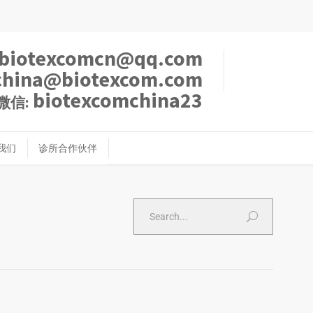
biotexcomcn@qq.com
china@biotexcom.com
biotexcomchina23
微信:
我们
诊所合作伙伴