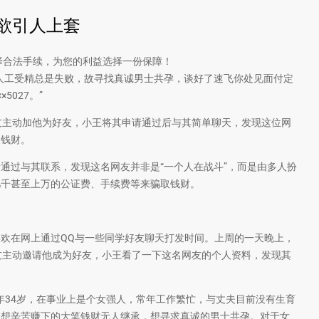
欲引人上套
择合法手续，为您的利益选择一份保障！
人工受精总是失败，故寻找真诚男士共孕，谈好了速飞你处见面付定
5027。”
友主动加他为好友，小王将其申请通过后与其简单聊天，发现这位网
取钱财。
过与其联系，发现这名网友并非是“一个人在战斗”，而是由多人扮
几千甚至上万的公证费、手续费等来骗取钱财。
在网上通过QQ与一些同学好友聊天打发时间。上周的一天晚上，
网友主动邀请他成为好友，小王看了一下这名网友的个人资料，发现其
34岁，在事业上是个女强人，常年工作繁忙，与丈夫目前没有生育
不想辛苦赚下的大笔钱财无人继承，想寻求真诚的男士共孕。对于女