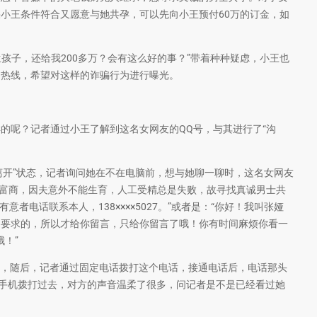
小王条件符合又愿意与她共孕，可以先向小王预付60万的订金，如
孩子，还给我200多万？会有这么好的事？”带着种种疑虑，小王也
闻热线，希望对这样的诈骗行为进行曝光。
呢？记者通过小王了解到这名女网友的QQ号，与其进行了“沟
开”状态，记者询问她在不在电脑前，想与她聊一聊时，这名女网友
嫁富商，因夫意外不能生育，人工受精总是失败，故寻找真诚男士共
者电话联系本人，138××××5027。”或者是：“你好！我叫张娅
的要求的，所以才给你留言，只给你留言了哦！你有时间麻烦你看一
哦！”
，随后，记者通过固定电话拨打这个电话，接通电话后，电话那头
过手机拨打过去，对方的声音温柔了很多，问记者是不是已经看过她