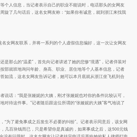
等个人信息，当记者表示自己的职业不能说时，电话那头的女网友
周旋了几句话后，这名女网友称：“如果你有诚意，就到浙江来找我
名女网友联系，并将一系列的个人虚假信息编好，这一次让女网友
那么的“温柔”，首先向记者讲述了她的悲惨“境遇”，记者佯装对
便按部就班地询问年龄、身高、职业、居住地等个人基本信息，记者
对答如流，这名女网友告诉记者，她可以本月底就从浙江坐飞机到合
说话：“我是张娅妮的大姨，刚才张娅妮也对你的条件比较认可，
地对待这件事。”记者随后跟这位所谓的“张娅妮的大姨”客气地说了
“为了避免事成之后发生不必要的纠纷”。记者表示同意后，该女网
多，几百块钱而已，只是希望你是真诚的，如果事成之后，这500元钱
诚意金没有问题时，这名女网友让记者挂完电话后再给她的私人律师打电