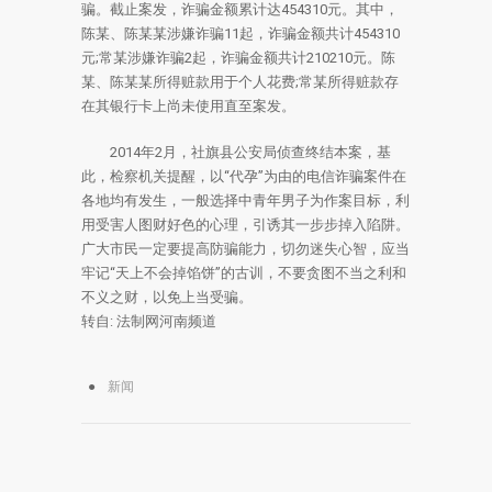
骗。截止案发，诈骗金额累计达454310元。其中，
陈某、陈某某涉嫌诈骗11起，诈骗金额共计454310
元;常某涉嫌诈骗2起，诈骗金额共计210210元。陈
某、陈某某所得赃款用于个人花费;常某所得赃款存
在其银行卡上尚未使用直至案发。
2014年2月，社旗县公安局侦查终结本案，基
此，检察机关提醒，以“代孕”为由的电信诈骗案件在
各地均有发生，一般选择中青年男子为作案目标，利
用受害人图财好色的心理，引诱其一步步掉入陷阱。
广大市民一定要提高防骗能力，切勿迷失心智，应当
牢记“天上不会掉馅饼”的古训，不要贪图不当之利和
不义之财，以免上当受骗。
转自: 法制网河南频道
新闻