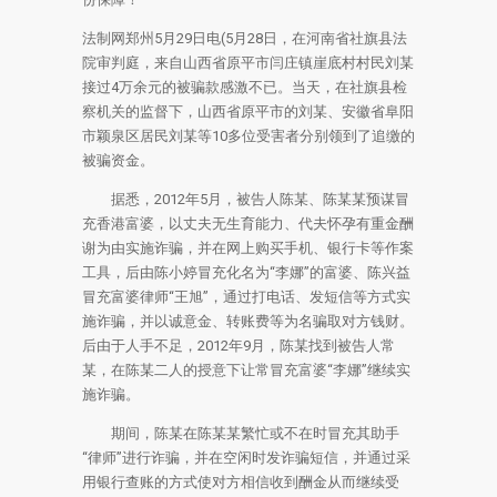
法制网郑州5月29日电(5月28日，在河南省社旗县法
院审判庭，来自山西省原平市闫庄镇崖底村村民刘某
接过4万余元的被骗款感激不已。当天，在社旗县检
察机关的监督下，山西省原平市的刘某、安徽省阜阳
市颖泉区居民刘某等10多位受害者分别领到了追缴的
被骗资金。
据悉，2012年5月，被告人陈某、陈某某预谋冒
充香港富婆，以丈夫无生育能力、代夫怀孕有重金酬
谢为由实施诈骗，并在网上购买手机、银行卡等作案
工具，后由陈小婷冒充化名为“李娜”的富婆、陈兴益
冒充富婆律师“王旭”，通过打电话、发短信等方式实
施诈骗，并以诚意金、转账费等为名骗取对方钱财。
后由于人手不足，2012年9月，陈某找到被告人常
某，在陈某二人的授意下让常冒充富婆“李娜”继续实
施诈骗。
期间，陈某在陈某某繁忙或不在时冒充其助手
“律师”进行诈骗，并在空闲时发诈骗短信，并通过采
用银行查账的方式使对方相信收到酬金从而继续受