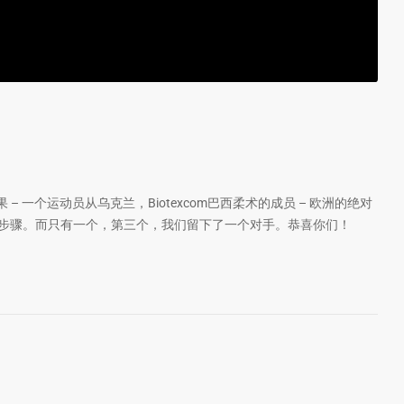
一个运动员从乌克兰，Biotexcom巴西柔术的成员 – 欧洲的绝对
二个步骤。而只有一个，第三个，我们留下了一个对手。恭喜你们！