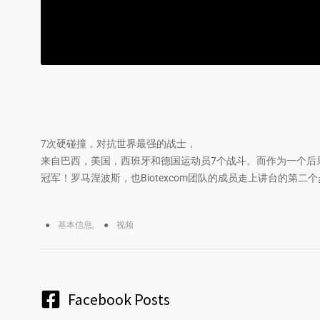
7次硬碰撞，对抗世界最强的战士，
来自巴西，美国，西班牙和德国运动员7个战斗。而作为一个后果 – 
冠军！罗马涅波斯，也Biotexcom团队的成员走上讲台的第
基本信息
,
视频
Facebook Posts