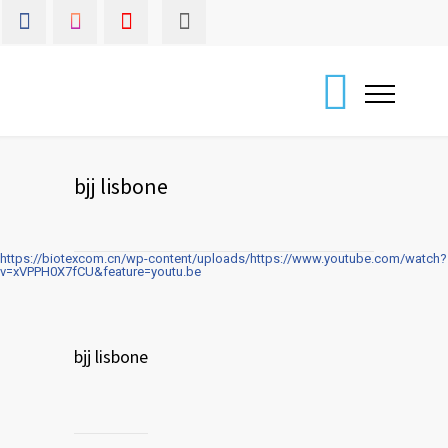
bjj lisbone
https://biotexcom.cn/wp-content/uploads/https://www.youtube.com/watch?
v=xVPPH0X7fCU&feature=youtu.be
bjj lisbone