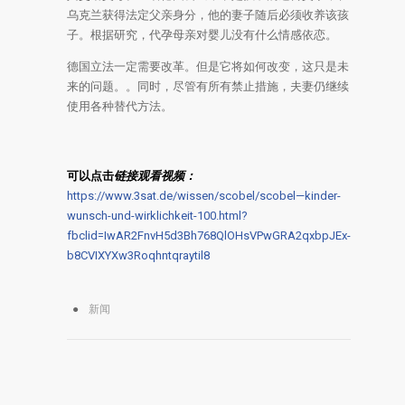
乌克兰获得法定父亲身分，他的妻子随后必须收养该孩
子。根据研究，代孕母亲对婴儿没有什么情感依恋。
德国立法一定需要改革。但是它将如何改变，这只是未
来的问题。。同时，尽管有所有禁止措施，夫妻仍继续
使用各种替代方法。
可以点击
链接观看视
频：
https://www.3sat.de/wissen/scobel/scobel—kinder-
wunsch-und-wirklichkeit-100.html?
fbclid=IwAR2FnvH5d3Bh768QlOHsVPwGRA2qxbpJEx-
b8CVIXYXw3Roqhntqraytil8
新闻