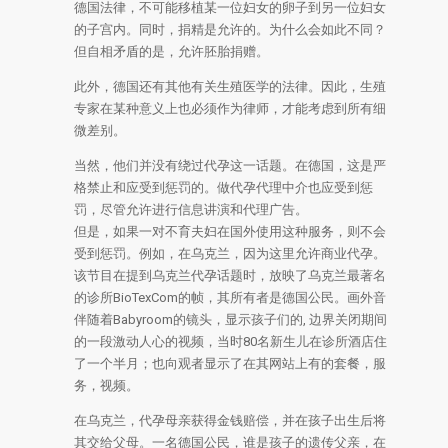
德国法律，不可能移植某一位妇女的卵子到另一位妇女
的子宫内。同时，捐精是允许的。为什么会如此不同？
但自相矛盾的是，允许胚胎捐赠。
此外，德国还有其他有关生殖医学的法律。因此，生殖
专家在某种意义上也必须作为律师，才能考虑到所有细
微差别。
当然，他们并没有绕过代孕这一话题。在德国，这是严
格禁止和应受到惩罚的。做代孕代理中介也应受到惩
罚，尽管允许进行信息讲演和代理广告。
但是，如果一对不育夫妇在国外使用这种服务，则不会
受到惩罚。例如，在乌克兰，因为这里允许商业代孕。
该节目在提到乌克兰代孕话题时，放映了乌克兰最著名
的诊所BioTexCom的帧，其所有者是德国公民。画外音
伴随着Babyroom的镜头，显示孩子们的, 边界关闭期间
的一段激动人心的视频，当时80名新生儿在诊所酒店住
了一个半月；也向观者显示了在其网站上有的套餐，服
务，视频。
在乌克兰，代孕母亲获得金钱赔偿，并在孩子出生后将
其交给父母。一名德国公民，谁是孩子的遗传父亲，在