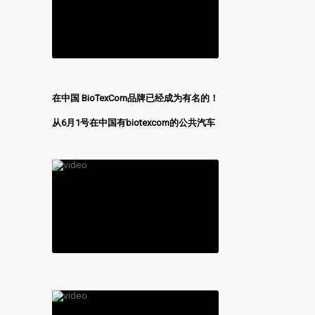
在中国
BioTexCom
品牌已经成为有名的！
从
6
月
1
号在中国有
biotexcom
的公共汽车