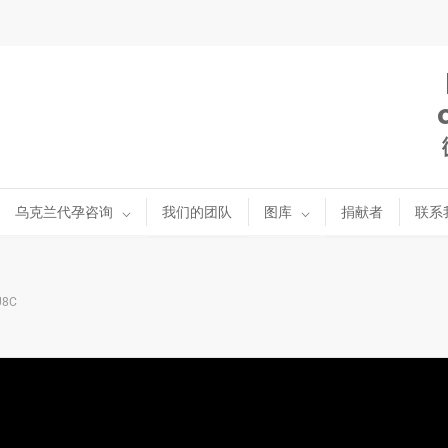
乌克兰代孕咨询
我们的团队
图库
捐献者
联系
U8C