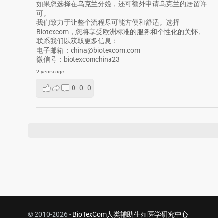
如果您选择在乌克兰分娩，还可额外申请乌克兰的居留许
可。
我们致力于让整个流程尽可能方便和舒适。选择
Biotexcom，您将享受欧洲标准的服务和个性化的关怀。
联系我们以获取更多信息：
电子邮箱：china@biotexcom.com
微信号：biotexcomchina23
2 years ago
0
0
0
© 2010-2026 -
BioTexCom人类辅助生殖医学研究中心