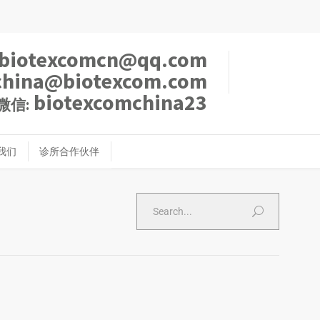
biotexcomcn@qq.com
china@biotexcom.com
biotexcomchina23
微信:
我们
诊所合作伙伴