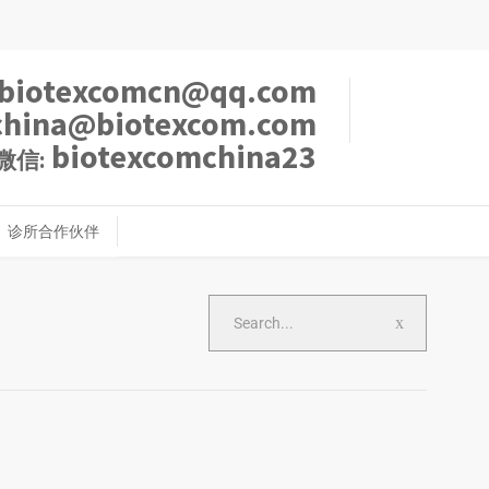
biotexcomcn@qq.com
china@biotexcom.com
biotexcomchina23
微信:
诊所合作伙伴